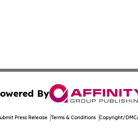
owered By
ubmit Press Release
Terms & Conditions
Copyright/DMCA
. dba Affinity Group Publishing & New York Entertainment 