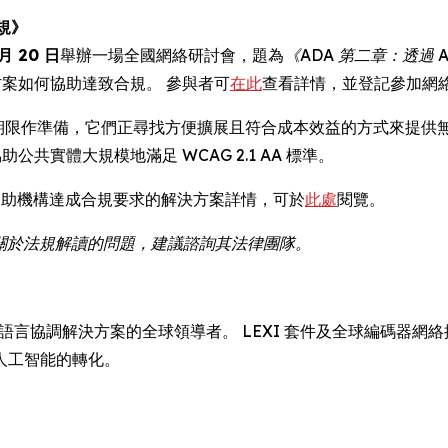
規》
 月 20 日
舉辦一場全國網絡研討會，題為
《ADA 第二章：透過 
方案如何協助達致合規。 參與者可
在此
查看詳情，並登記參加網
章期限作準備，它們正尋找方便擴展且符合成本效益的方式來提供無障礙數碼
共實體大規模地滿足 WCAG 2.1 AA 標準。
a 協助機構達成合規要求的解決方案詳情，可於
此處
閱覽。
如有關於法規解讀的問題，建議諮詢其法律團隊。
翻譯、字幕和語言協調解決方案的全球領導者。 LEXI 套件及全球編
人工智能的轉化。