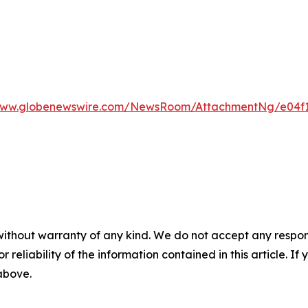
/www.globenewswire.com/NewsRoom/AttachmentNg/e04f1
without warranty of any kind. We do not accept any responsib
r reliability of the information contained in this article. I
 above.