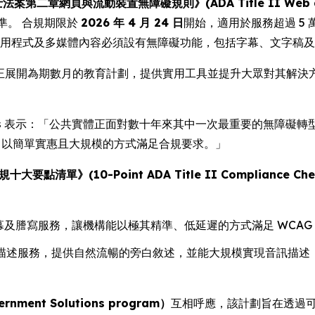
第二章網頁與流動裝置無障礙規則》(ADA Title II Web and Mob
準。 合規期限於
2026 年 4 月 24 日
開始，適用於服務超過 5
應用程式及多媒體內容必須設有無障礙功能，包括字幕、文字稿
ia 正展開為期數月的教育計劃，提供實用工具並提升大眾對其解
s
表示：「公共實體正面對數十年來其中一次最重要的無障礙轉型。
具，以簡單實惠且大規模的方式滿足合規要求。」
大要點清單》(10-Point ADA Title II Compliance Chec
字幕及謄寫服務，讓機構能以極其精準、低延遲的方式滿足 WCAG
描述服務，提供自然流暢的旁白敘述，並能大規模實現音訊描述，這方
ent Solutions program）
互相呼應，該計劃旨在透過