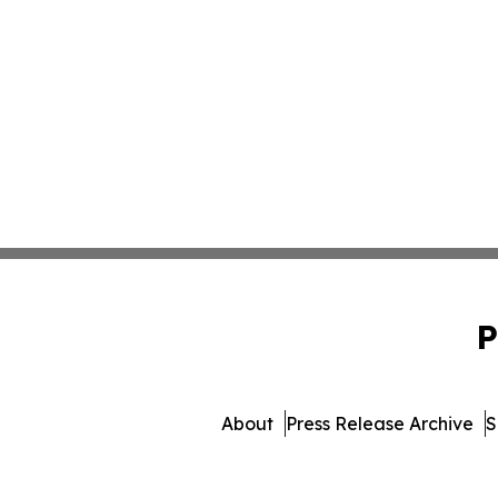
P
About
Press Release Archive
S
© 1995-2026 Newsmatics Inc