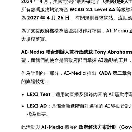
2024 年 4 月，美國司法部最終確定了
《美國殘疾人士法案
所有數碼服務均須符合
WCAG 2.1 Level AA
等級標
為
2027 年 4 月 26 日
。 有關規則要求網站、流動
為了支援政府機構為這些期限作好準備，AI-Med
大規模落實。
AI-Media 聯合創辦人兼行政總裁 Tony Abraham
望，而我們的使命是讓政府部門掌握 AI 驅動的工
作為計劃的一部分，AI-Media 推出
《ADA 第二章合規十
的旗艦技術：
LEXI Text
：適用於直播及預錄內容的 AI 驅動
LEXI AD
：具備全新進階自訂選項的 AI 驅動音訊
極為重要。
此活動與 AI-Media 擴展的
政府解決方案計劃（Governm