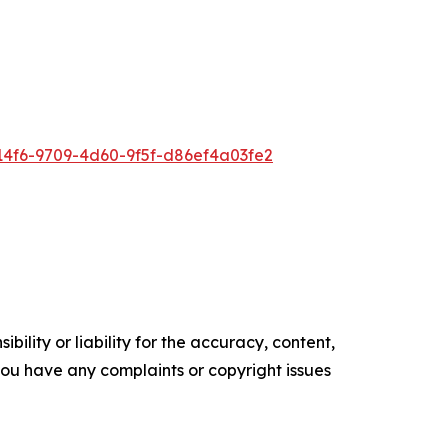
4f6-9709-4d60-9f5f-d86ef4a03fe2
ility or liability for the accuracy, content,
f you have any complaints or copyright issues