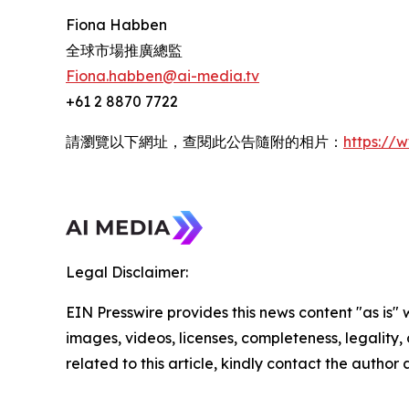
Fiona Habben
全球市場推廣總監
Fiona.habben@ai-media.tv
+61 2 8870 7722
請瀏覽以下網址，查閱此公告隨附的相片：
https:/
Legal Disclaimer:
EIN Presswire provides this news content "as is" 
images, videos, licenses, completeness, legality, o
related to this article, kindly contact the author