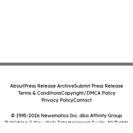
About
Press Release Archive
Submit Press Release
Terms & Conditions
Copyright/DMCA Policy
Privacy Policy
Contact
© 1995-2026 Newsmatics Inc. dba Affinity Group
Publishing & New York Entertainment Guide. All Rights
Reserved.