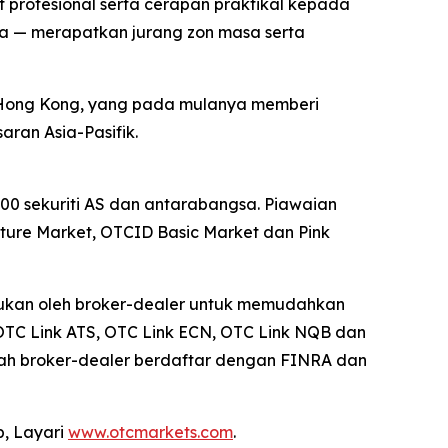
profesional serta cerapan praktikal kepada
nya — merapatkan jurang zon masa serta
 Hong Kong, yang pada mulanya memberi
ran Asia-Pasifik.
0 sekuriti AS dan antarabangsa. Piawaian
re Market, OTCID Basic Market dan Pink
erlukan oleh broker-dealer untuk memudahkan
OTC Link ATS, OTC Link ECN, OTC Link NQB dan
uah broker-dealer berdaftar dengan FINRA dan
p, Layari
www.otcmarkets.com
.