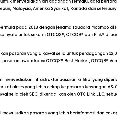
tuk menyediakan ciri dagangan termaju, data bertaraf 
 Jepun, Malaysia, Amerika Syarikat, Kanada dan seterus
g bermula pada 2018 dengan jenama saudara Moomoo di
nyata untuk sekuriti OTCQX®, OTCQB® dan Pink® di pasa
n pasaran yang dikawal selia untuk perdagangan 12,00
pasaran awam kami: OTCQX® Best Market, OTCQB® Ventu
ami menyediakan infrastruktur pasaran kritikal yang dip
rikat akses yang lebih cekap ke pasaran kewangan AS. 
al selia oleh SEC, dikendalikan oleh OTC Link LLC, seb
mi mewujudkan pasaran yang lebih berinformasi dan ceka