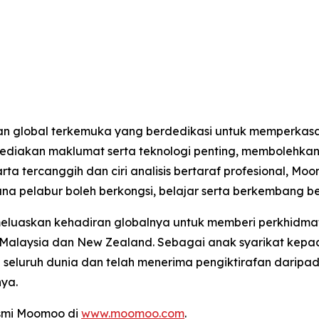
n global terkemuka yang berdedikasi untuk memperkasa
nyediakan maklumat serta teknologi penting, memboleh
arta tercanggih dan ciri analisis bertaraf profesional,
ana pelabur boleh berkongsi, belajar serta berkembang b
meluaskan kehadiran globalnya untuk memberi perkhidma
 Malaysia dan New Zealand. Sebagai anak syarikat kepad
i seluruh dunia dan telah menerima pengiktirafan daripad
ya.
asmi Moomoo di
www.moomoo.com
.