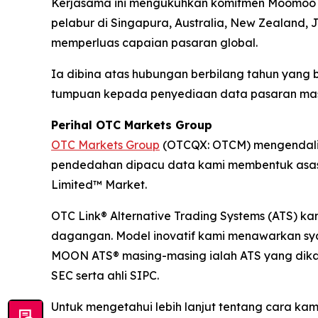
Kerjasama ini mengukuhkan komitmen Moomoo un
pelabur di Singapura, Australia, New Zealand,
memperluas capaian pasaran global.
Ia dibina atas hubungan berbilang tahun yan
tumpuan kepada penyediaan data pasaran masa 
Perihal OTC Markets Group
OTC Markets Group
(OTCQX: OTCM) mengendalika
pendedahan dipacu data kami membentuk asas 
Limited™ Market.
OTC Link® Alternative Trading Systems (ATS) k
dagangan. Model inovatif kami menawarkan sya
MOON ATS® masing-masing ialah ATS yang dikaw
SEC serta ahli SIPC.
Untuk mengetahui lebih lanjut tentang cara ka