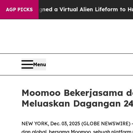
ts Designed a Virtual Alien Lifeform to Hunt for E
AGP PICKS
Menu
Moomoo Bekerjasama de
Meluaskan Dagangan 24
NEW YORK, Dec. 03, 2025 (GLOBE NEWSWIRE) -- O
dan global, bersama Moomoo, sebuah platform p