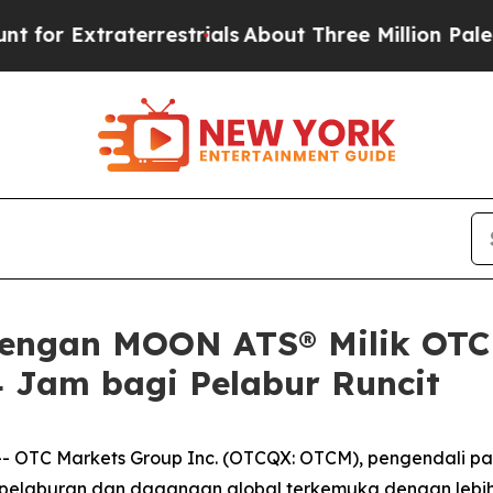
xtraterrestrials
About Three Million Palestinians 
ngan MOON ATS® Milik OTC 
 Jam bagi Pelabur Runcit
TC Markets Group Inc. (OTCQX: OTCM), pengendali pasara
elaburan dan dagangan global terkemuka dengan lebih 28