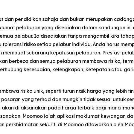
mat dan pendidikan sahaja dan bukan merupakan cadan
Maklumat pelaburan yang disediakan dalam kandungan ini
uk semua pelabur. Ia disediakan tanpa mengambil kira 
 toleransi risiko setiap pelabur individu. Anda harus m
m membuat sebarang keputusan pelaburan. Prestasi pela
an berbeza dan semua pelaburan membawa risiko, term
erhubung kesesuaian, kelengkapan, ketepatan atau gari
a risiko unik, seperti turun naik harga yang lebih ting
n pasaran yang terhad dan mungkin tidak sesuai untuk se
akan dilaksanakan pada harga terbaik bagi mana-mana
laksanakan. Moomoo ialah aplikasi maklumat kewangan 
dan perkhidmatan sekuriti di Moomoo ditawarkan oleh Moo