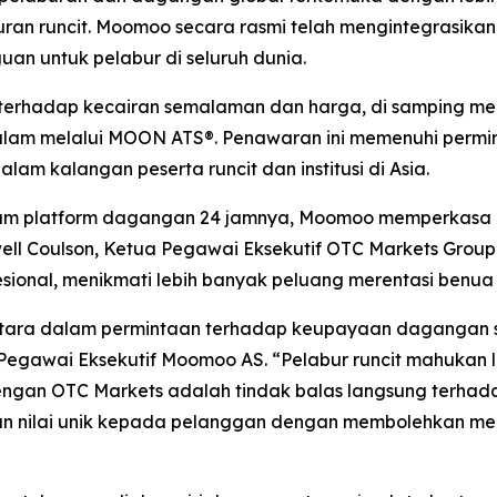
n runcit. Moomoo secara rasmi telah mengintegrasikan 
an untuk pelabur di seluruh dunia.
terhadap kecairan semalaman dan harga, di samping me
alam melalui MOON ATS®. Penawaran ini memenuhi permi
am kalangan peserta runcit dan institusi di Asia.
m platform dagangan 24 jamnya, Moomoo memperkasa le
ell Coulson, Ketua Pegawai Eksekutif OTC Markets Grou
sional, menikmati lebih banyak peluang merentasi benua
ketara dalam permintaan terhadap keupayaan dagangan
egawai Eksekutif Moomoo AS. “Pelabur runcit mahukan leb
dengan OTC Markets adalah tindak balas langsung terhad
 nilai unik kepada pelanggan dengan membolehkan mere