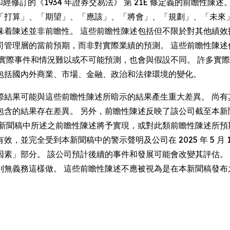
 條和經修訂的《1934 年證券交易法》 第 21E 條定義的前瞻
「打算」、「期望」、「應該」、「將會」、「規劃」、「未來
味着陳述並非前瞻性。 這些前瞻性陳述包括但不限於對其他績效
司管理層的當前預期，而非對實際業績的預測。 這些前瞻性陳述
實際事件和情況難以或不可能預測，也會與假設不同。 許多實際
包括國內外商業、市場、金融、政治和法律環境的變化。
際結果可能與這些前瞻性陳述所暗示的結果產生重大差異。 尚有
包含的結果存在差異。 另外，前瞻性陳述反映了該公司截至本新
本新聞稿中所述之前瞻性陳述將予實現，或對此類前瞻性陳述所預
完全受到本新聞稿中的警示聲明及公司在 2025 年 5 月 14 日
因素」部分。 該公司預計後續的事件和發展可能會改變其評估。
則無義務這樣做。 這些前瞻性陳述不應被視為是在本新聞稿發布