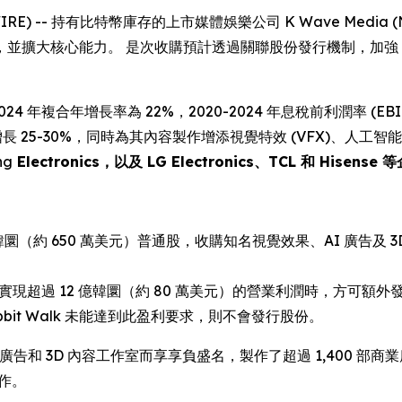
EWSWIRE) -- 持有比特幣庫存的上市媒體娛樂公司 K Wave Media
並擴大核心能力。 是次收購預計透過關聯股份發行機制，加強 
24 年複合年增長率為 22%，2020-2024 年息稅前利潤率 (EBIT) 
長 25-30%，同時為其內容製作增添視覺特效 (VFX)、人工智能
ng
Electronics，以及 LG Electronics、TCL 和 Hisense
（約 650 萬美元）普通股，收購知名視覺效果、AI 廣告及 3D 內
或 2026 年實現超過 12 億韓圜（約 80 萬美元）的營業利潤時，方可
bit Walk 未能達到此盈利要求，則不會發行股份。
I 廣告和 3D 內容工作室而享享負盛名，製作了超過 1,400 部商業廣告
製作。