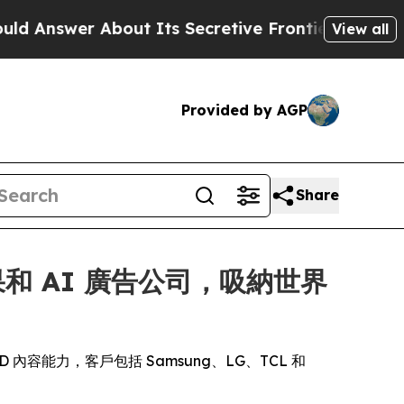
r About Its Secretive Frontier AI Framework
Th
View all
Provided by AGP
Share
果和 AI 廣告公司，吸納世界
D 內容能力，客戶包括 Samsung、LG、TCL 和