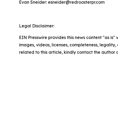
Evan Sneider: esneider@redroosterpr.com
Legal Disclaimer:
EIN Presswire provides this news content "as is" 
images, videos, licenses, completeness, legality, o
related to this article, kindly contact the author