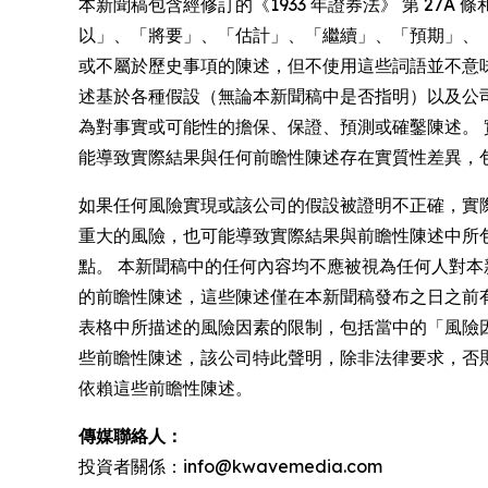
本新聞稿包含經修訂的《1933 年證券法》 第 27A
以」、「將要」、「估計」、「繼續」、「預期」、
或不屬於歷史事項的陳述，但不使用這些詞語並不意
述基於各種假設（無論本新聞稿中是否指明）以及公
為對事實或可能性的擔保、保證、預測或確鑿陳述。 
能導致實際結果與任何前瞻性陳述存在實質性差異，
如果任何風險實現或該公司的假設被證明不正確，實
重大的風險，也可能導致實際結果與前瞻性陳述中所
點。 本新聞稿中的任何內容均不應被視為任何人對
的前瞻性陳述，這些陳述僅在本新聞稿發布之日之前有效，並
表格中所描述的風險因素的限制，包括當中的「風險
些前瞻性陳述，該公司特此聲明，除非法律要求，否
依賴這些前瞻性陳述。
傳媒聯絡人：
投資者關係：info@kwavemedia.com