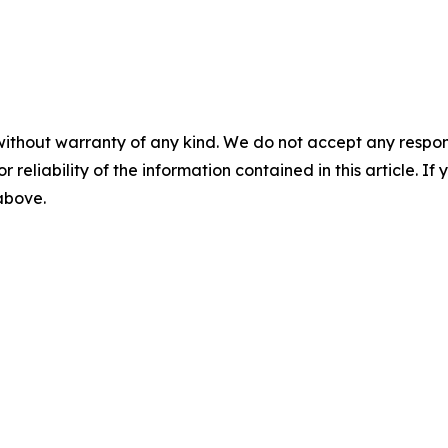
without warranty of any kind. We do not accept any responsib
r reliability of the information contained in this article. I
 above.