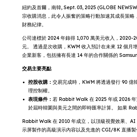
紐約及首爾，南韓, Sept. 03, 2025 (GLOBE N
宗收購消息，此令人振奮的策略行動加速其成長策略，
財務紀律。
公司達標於 2024 年錄得 1,070 萬美元收入，2020-20
元。 透過是次收購，KWM 收入預計在未來 12 個月增
企業新客，包括擁有長達 14 年的合作關係的 Samsu
交易主要亮點
控股收購：
交易完成時，KWM 將透過發行 90 億韓圜
理控制權。
表現條件：
若 Rabbit Walk 在 2025 年
於屆時韓圜與美元之間的即時匯率計算。 如果 Rab
Rabbit Walk 在 2010 年成立，以頂級視覺效果、A
示屏製作的高級演示內容以及先進的 CGI/8K 直播