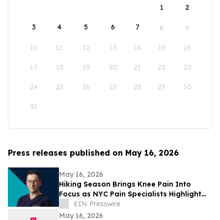
1
2
3
4
5
6
7
8
9
10
11
12
13
14
15
16
17
18
19
20
21
22
23
24
25
26
27
28
29
30
31
Press releases published on May 16, 2026
May 16, 2026
Hiking Season Brings Knee Pain Into
Focus as NYC Pain Specialists Highlight
Non-Surgical Treatment Options
EIN Presswire
May 16, 2026