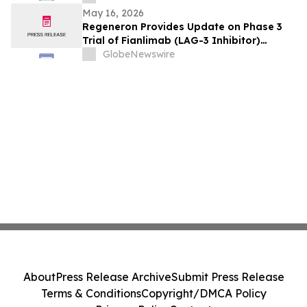
pont pour renforcer les liens de voisinage
May 16, 2026
entre la Chine et le Vietnam
Regeneron Provides Update on Phase 3
Trial of Fianlimab (LAG-3 Inhibitor)
Combination in First-Line Unresectable or
GlobeNewswire
Metastatic Melanoma
About
Press Release Archive
Submit Press Release
Terms & Conditions
Copyright/DMCA Policy