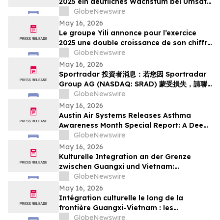
2025 ein deutliches Wachstum bei Umsatz
und Gewinn; seit dem Börsengang vor 30
GlobeNewswire
Jahren ist der Umsatz um das 500-Fache
May 16, 2026
gestiegen
Le groupe Yili annonce pour l’exercice
2025 une double croissance de son chiffre
d’affaires et de ses bénéfices, marquant
GlobeNewswire
ainsi une multiplication par 500 de son
May 16, 2026
chiffre d’affaires en 30 ans depuis son
Sportradar 投資者消息：若您因 Sportradar
introduction en bourse
Group AG (NASDAQ: SRAD) 蒙受損失，請聯
絡 Rosen Law Firm 了解您的權益
GlobeNewswire
May 16, 2026
Austin Air Systems Releases Asthma
Awareness Month Special Report: A Deep
Dive Into Asthma Statistics, Causes,
GlobeNewswire
Triggers, and Solutions
May 16, 2026
Kulturelle Integration an der Grenze
zwischen Guangxi und Vietnam:
Veranstaltungen in Baise schlagen eine
GlobeNewswire
Brücke für die nachbarschaftlichen
May 16, 2026
Beziehungen zwischen China und Vietnam
Intégration culturelle le long de la
frontière Guangxi-Vietnam : les
événements organisés à Baise créent un
GlobeNewswire