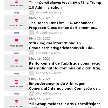
ThinkCareBelieve: Week 69 of the Trump
2.0 Administration
GlobeNewswire
May 16, 2026
The Rosen Law Firm, P.A. Announces
Proposed Class Action Settlement on
Behalf of Purchasers of Sun Communities,
GlobeNewswire
Inc. Publicly-Traded Common Stock - SUI
May 16, 2026
Stärkung der internationalen
Handelsschiedsgerichtsbarkeit: Die
Schiedsgerichtskommission von
GlobeNewswire
Guangzhou ruft weltweit zur Bewerbung
May 16, 2026
für ihr Schiedsrichtergremium auf
Renforcement de l’arbitrage commercial
international : la Commission d’arbitrage
de Guangzhou lance un appel à
GlobeNewswire
candidatures international pour son
May 16, 2026
panel d’arbitres
Empoderamento da Arbitragem
Comercial Internacional: Comissão de
Arbitragem de Guangzhou Abre
GlobeNewswire
Inscrições Globais para Painel de
May 16, 2026
Árbitros
Yili Group meldet für das Geschäftsjahr